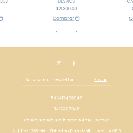
NDES
DESVIOS
CA
0
$21.300,00
543417406946
3417406946
donde.manda.marinero@hotmail.com.ar
A. J. Paz 1065 bis - Fisherton Plaza Mall - Local LA 06 B