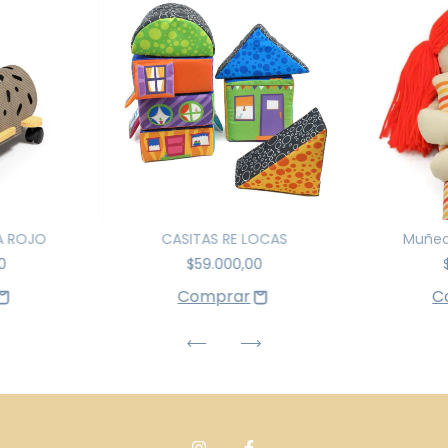
A ROJO
CASITAS RE LOCAS
Muñec
0
$59.000,00
C